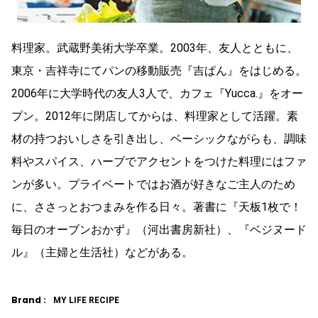
料理家。武蔵野美術大学卒業。2003年、友人とともに、
東京・吉祥寺にてパンの移動販売『吉ぱん』をはじめる。
2006年に大学時代の友人3人で、カフェ『Yucca.』をオー
プン。2012年に閉店してからは、料理家として活躍。素
材の持つおいしさを引き出し、ベーシックながらも、調味
料やスパイス、ハーブでアクセントをつけた料理にはファ
ンが多い。プライベートではお酒が好きなご主人のため
に、ささっとおつまみを作る日々。著書に『天板1枚で！
毎日のオーブンおかず』（河出書房新社）、『ベジヌード
ル』（主婦と生活社）などがある。
Brand :
MY LIFE RECIPE