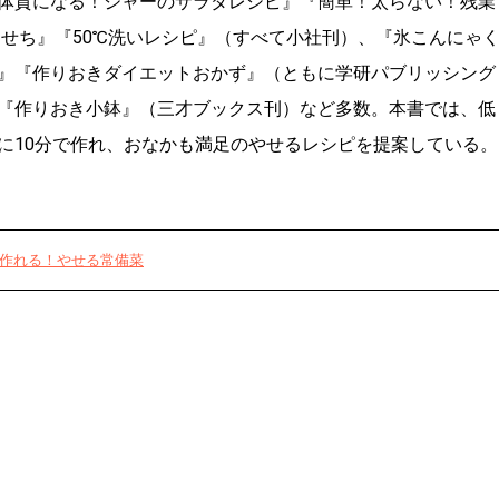
体質になる！ジャーのサラダレシピ』『簡単！太らない！残業
おせち』『50℃洗いレシピ』（すべて小社刊）、『氷こんにゃ
』『作りおきダイエットおかず』（ともに学研パブリッシング
『作りおき小鉢』（三才ブックス刊）など多数。本書では、低
に10分で作れ、おなかも満足のやせるレシピを提案している。
で作れる！やせる常備菜