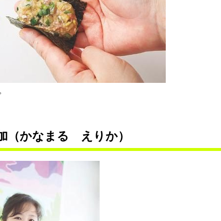
。
加（かなまる えりか）