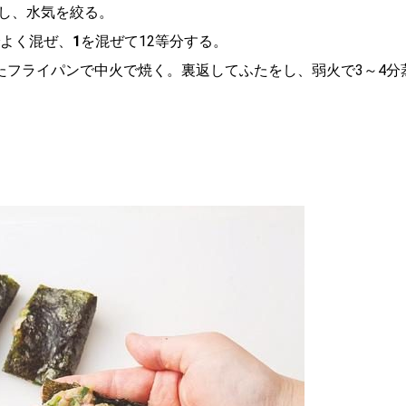
し、水気を絞る。
でよく混ぜ、
1
を混ぜて12等分する。
たフライパンで中火で焼く。裏返してふたをし、弱火で3～4分