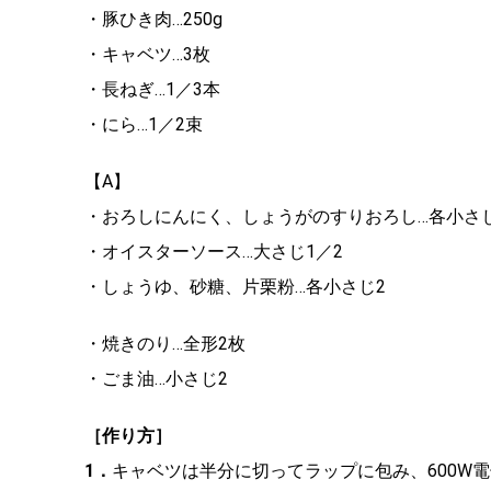
・豚ひき肉…250g
・キャベツ…3枚
・長ねぎ…1／3本
・にら…1／2束
【A】
・おろしにんにく、しょうがのすりおろし…各小さ
・オイスターソース…大さじ1／2
・しょうゆ、砂糖、片栗粉…各小さじ2
・焼きのり…全形2枚
・ごま油…小さじ2
［作り方］
1．
キャベツは半分に切ってラップに包み、600W