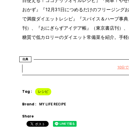
日使える！ココナッツオイルレシピ』『簡単！やせ
おかず』『12月31日につめるだけのフリージング
で満腹ダイエットレシピ』『スパイス＆ハーブ事典
刊）、『おにぎらずアイデア帳』（東京書店刊）、
糖質で低カロリーのダイエット常備菜を紹介。手軽
出典
10分
Tag :
レシピ
Brand :
MY LIFE RECIPE
Share