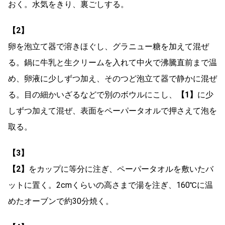
おく。水気をきり、裏ごしする。
【2】
卵を泡立て器で溶きほぐし、グラニュー糖を加えて混ぜ
る。鍋に牛乳と生クリームを入れて中火で沸騰直前まで温
め、卵液に少しずつ加え、そのつど泡立て器で静かに混ぜ
る。目の細かいざるなどで別のボウルにこし、
【1】
に少
しずつ加えて混ぜ、表面をペーパータオルで押さえて泡を
取る。
【3】
【2】
をカップに等分に注ぎ、ペーパータオルを敷いたバ
ットに置く。2cmくらいの高さまで湯を注ぎ、160℃に温
めたオーブンで約30分焼く。