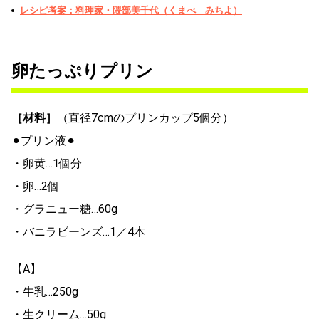
レシピ考案：料理家・隈部美千代（くまべ みちよ）
卵たっぷりプリン
［材料］
（直径7cmのプリンカップ5個分）
⚫︎プリン液⚫︎
・卵黄…1個分
・卵…2個
・グラニュー糖…60g
・バニラビーンズ…1／4本
【A】
・牛乳…250g
・生クリーム…50g