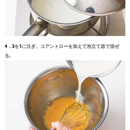
4．
3
を
1
に注ぎ、コアントローを加えて泡立て器で混ぜ
る。