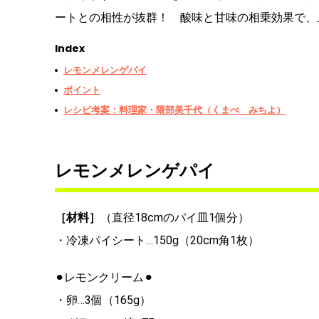
ートとの相性が抜群！ 酸味と甘味の相乗効果で、
Index
レモンメレンゲパイ
ポイント
レシピ考案：料理家・隈部美千代（くまべ みちよ）
レモンメレンゲパイ
［材料］
（直径18cmのパイ皿1個分）
・冷凍パイシート…150g（20cm角1枚）
⚫︎レモンクリーム⚫︎
・卵…3個（165g）