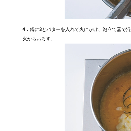
4．
鍋に
3
とバターを入れて火にかけ、泡立て器で混
火からおろす。