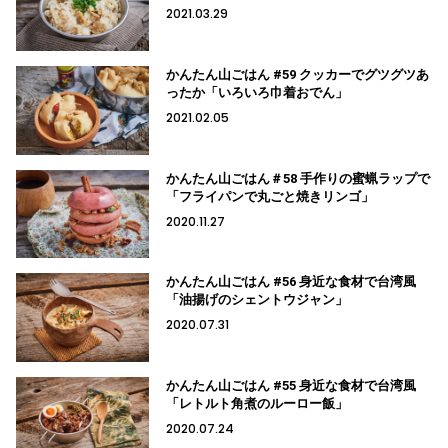
2021.03.29
かんたん山ごはん #59 クッカーでグツグツあ
ったか「いろいろ巾着おでん」
2021.02.05
かんたん山ごはん＃58 手作りの蜜蝋ラップで
「フライパンで丸ごと焼きリンゴ」
2020.11.27
かんたん山ごはん #56 身近な食材で台湾風
「油揚げのシェントウジャン」
2020.07.31
かんたん山ごはん #55 身近な食材で台湾風
「レトルト角煮のルーロー飯」
2020.07.24