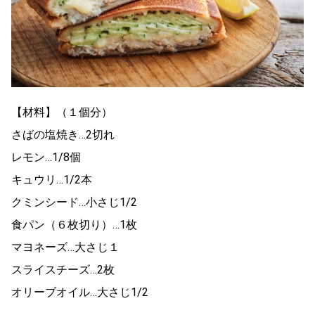
【材料】（１個分）
さばの塩焼き…2切れ
レモン…1/8個
キュウリ…1/2本
クミンシード…小さじ1/2
食パン（６枚切り）…1枚
マヨネーズ…大さじ１
スライスチーズ…2枚
オリーブオイル…大さじ1/2