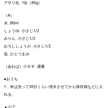
アサリ缶…1缶（85g）
（A）
水…80ml
しょうゆ…小さじ1/2
みりん…小さじ1/2
おろししょうが…小さじ1/2
塩…ひとつまみ
（あれば）小ネギ…適量
●おうち
1．米は洗って30分くらい浸水させてから保存袋などに入
れる。
▲山で