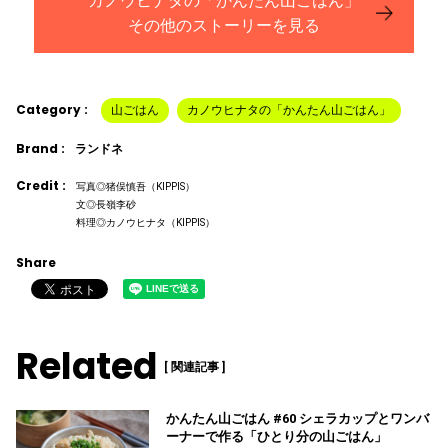
カノウヒナタの「かんたん山ごはん」
その他のストーリーを見る
Category :
山ごはん
カノウヒナタの「かんたん山ごはん」
Brand :
ランドネ
Credit :
写真◎猪俣慎吾（KIPPIS）
文◎長嶺李砂
料理◎カノウヒナタ（KIPPIS）
Share
Related
[ 関連記事 ]
かんたん山ごはん #60 シェラカップとワンバ
ーナーで作る「ひとり分の山ごはん」