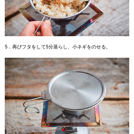
5．再びフタをして5分蒸らし、小ネギをのせる。