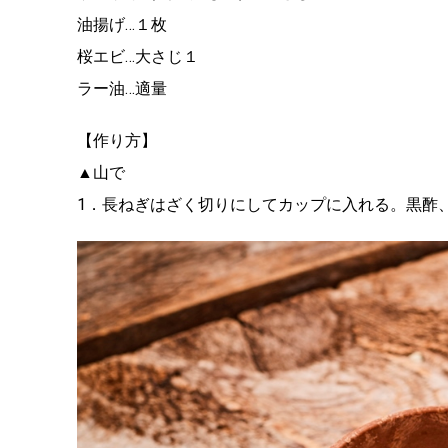
油揚げ…１枚
桜エビ…大さじ１
ラー油…適量
【作り方】
▲山で
1．長ねぎはざく切りにしてカップに入れる。黒酢