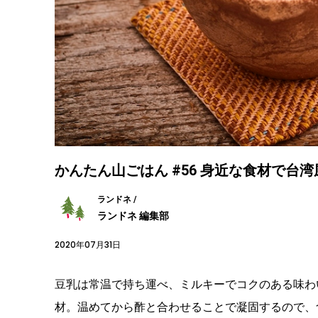
かんたん山ごはん #56 身近な食材で台
ランドネ /
ランドネ 編集部
2020年07月31日
豆乳は常温で持ち運べ、ミルキーでコクのある味わ
材。温めてから酢と合わせることで凝固するので、