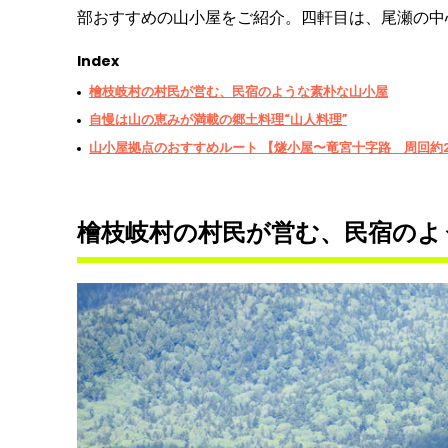
部おすすめの山小屋をご紹介。四軒目は、尾瀬の中
Index
檜枝岐村の村民が営む、民宿のような素朴な山小屋
自慢は山の恵みが満載の郷土料理“山人料理”
山小屋拠点のおすすめルート 【燧小屋〜竜宮十字路 周回約
檜枝岐村の村民が営む、民宿のよ