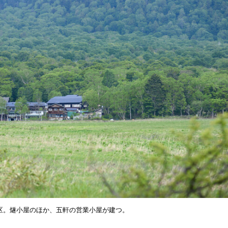
区。燧小屋のほか、五軒の営業小屋が建つ。