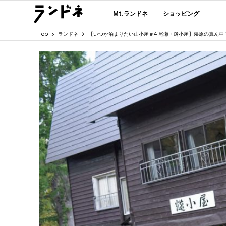
Mt.ランドネ
ショッピング
Top
ランドネ
【いつか泊まりたい山小屋＃4 尾瀬・燧小屋】湿原の真ん中