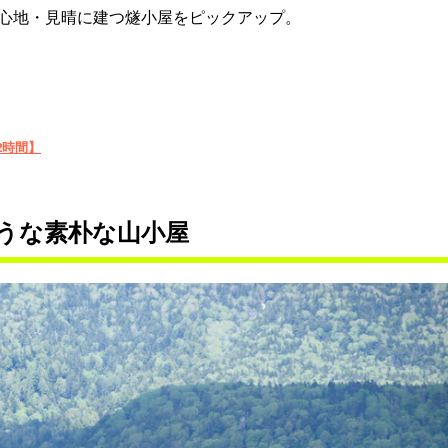
心地・見晴に建つ燧小屋をピックアップ。
2時間】
うな素朴な山小屋