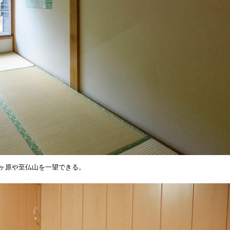
瀬ヶ原や至仏山を一望できる。