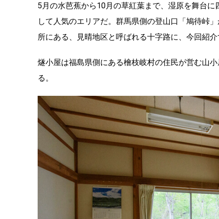
5月の水芭蕉から10月の草紅葉まで、湿原を舞台
して人気のエリアだ。群馬県側の登山口「鳩待峠」
所にある、見晴地区と呼ばれる十字路に、今回紹介
燧小屋は福島県側にある檜枝岐村の住民が営む山小
る。