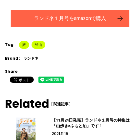
ランドネ１月号をamazonで購入
Tag :
旅
登山
Brand :
ランドネ
Share
Related
[ 関連記事 ]
【11月24日発売】ランドネ１月号の特集は
「山歩き×ふもと泊」です！
2021.11.19