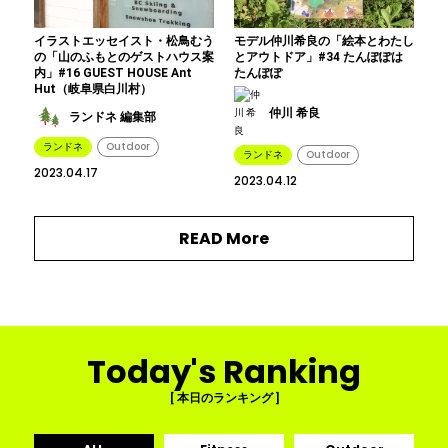
イラストエッセイスト・松鳥むう
モデル仲川希良の「絵本とわたし
の「山のふもとのゲストハウス案
とアウトドア」#34 たんぽぽは
内」#16 GUEST HOUSE Ant
たんぽぽ
Hut（岐阜県白川村）
仲川 希良
ランドネ 編集部
ランドネ
Outdoor
ランドネ
Outdoor
2023.04.17
2023.04.12
READ More
Today's Ranking
[ 本日のランキング ]