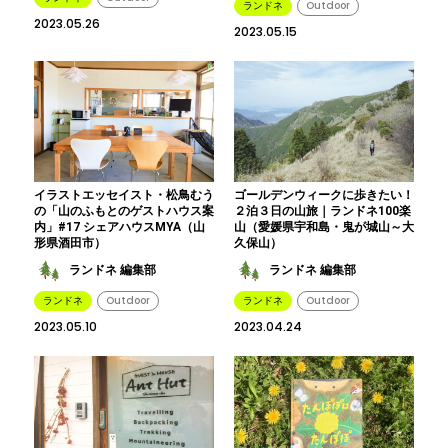
ランドネ
Outdoor
2023.05.26
2023.05.15
イラストエッセイスト・松鳥むう
ゴールデンウィークに歩きたい！
の「山のふもとのゲストハウス案
２泊３日の山旅｜ランドネ100楽
内」#17 シェアハウスMYA（山
山（愛媛県宇和島・鬼が城山～大
形県酒田市）
久保山）
ランドネ 編集部
ランドネ 編集部
ランドネ
Outdoor
ランドネ
Outdoor
2023.05.10
2023.04.24