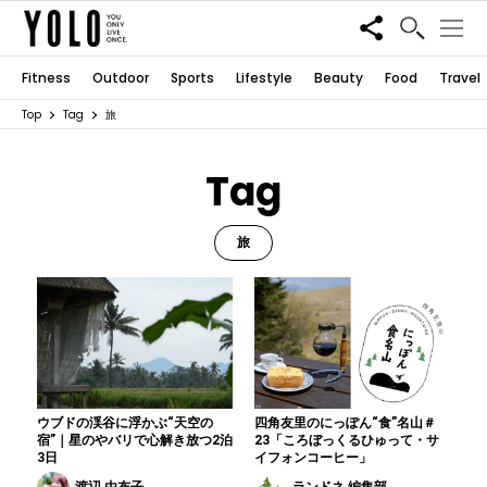
Share
Fitness
Outdoor
Sports
Lifestyle
Beauty
Food
Travel
Top
Tag
旅
Tag
旅
ウブドの渓谷に浮かぶ“天空の
四角友里のにっぽん“食”名山＃
宿”｜星のやバリで心解き放つ2泊
23「ころぼっくるひゅって・サ
3日
イフォンコーヒー」