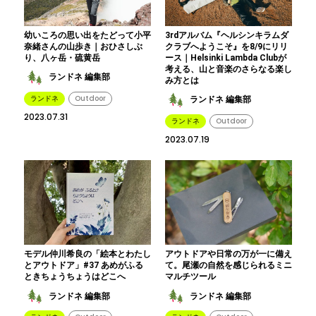
幼いころの思い出をたどって小平
3rdアルバム『ヘルシンキラムダ
奈緒さんの山歩き｜おひさしぶ
クラブへようこそ』を8/9にリリ
り、八ヶ岳・硫黄岳
ース｜Helsinki Lambda Clubが
考える、山と音楽のさらなる楽し
ランドネ 編集部
み方とは
ランドネ
Outdoor
ランドネ 編集部
2023.07.31
ランドネ
Outdoor
2023.07.19
モデル仲川希良の「絵本とわたし
アウトドアや日常の万が一に備え
とアウトドア」#37 あめがふる
て。尾瀬の自然を感じられるミニ
ときちょうちょうはどこへ
マルチツール
ランドネ 編集部
ランドネ 編集部