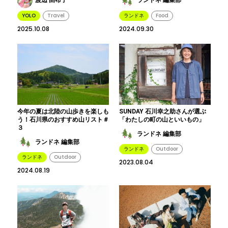
渡辺 由布子
ランドネ 編集部
YOLO
Travel
ランドネ
Food
2025.10.08
2024.09.30
今年の夏は北陸の山歩きを楽しも
SUNDAY 石川幸之助さんが選ぶ
う！石川県のおすすめ山リスト＃
「わたしの町の山といいもの」
３
ランドネ 編集部
ランドネ 編集部
ランドネ
Outdoor
ランドネ
Outdoor
2023.08.04
2024.08.19