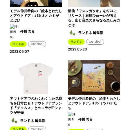
モデル仲川希良の「絵本とわたし
新曲『ワスレガタキ』を5/24に
とアウトドア」#36 オオカミが
リリース｜石崎ひゅーいが考え
とぶひ
る、山と音楽のさらなる楽しみ方
とは
仲川 希良
ランドネ 編集部
ランドネ
Outdoor
ランドネ
Outdoor
2023.05.29
2023.06.07
アウトドアでのわくわくした気持
モデル仲川希良の「絵本とわたし
ちを日常にも！アウトドアブラン
とアウトドア」#35 ミツバチた
ド「チャムス」とのコラボTシャ
ち
ツが発売
仲川 希良
ランドネ 編集部
ランドネ
Outdoor