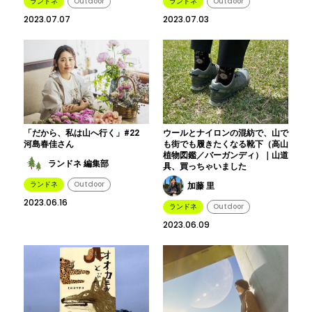
ランドネ
Outdoor
ランドネ
Outdoor
2023.07.07
2023.07.03
「だから、私は山へ行く」#22
ウールとナイロンの混紡で、山で
河島春佳さん
も街でも履きたくなる靴下（高山
植物図鑑／バーガンディ）｜山道
ランドネ 編集部
具、買っちゃいました
ランドネ
Outdoor
加藤 里
2023.06.16
ランドネ
Outdoor
2023.06.09