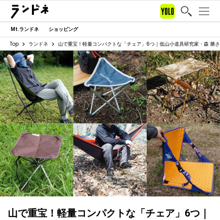
Mt.ランドネ
ショッピング
Top
ランドネ
山で重宝！軽量コンパクトな「チェア」6つ｜低山小道具研究家・森 勝
山で重宝！軽量コンパクトな「チェア」6つ｜