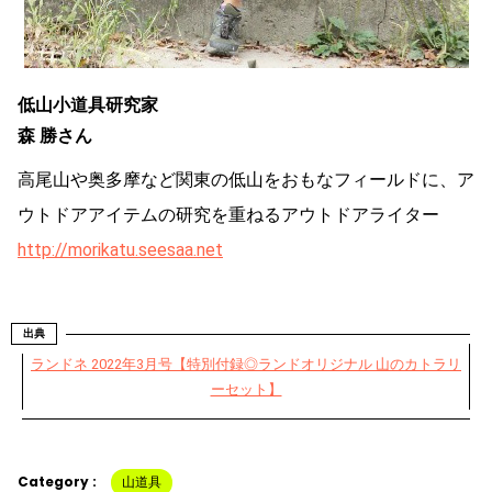
低山小道具研究家
森 勝さん
高尾山や奥多摩など関東の低山をおもなフィールドに、ア
ウトドアアイテムの研究を重ねるアウトドアライター
http://morikatu.seesaa.net
出典
ランドネ 2022年3月号【特別付録◎ランドオリジナル 山のカトラリ
ーセット】
Category :
山道具