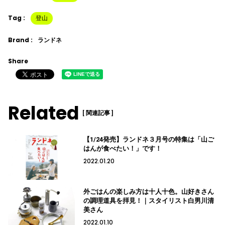
Tag :
登山
Brand :
ランドネ
Share
Related
[ 関連記事 ]
【1/24発売】ランドネ３月号の特集は「山ご
はんが食べたい！」です！
2022.01.20
外ごはんの楽しみ方は十人十色。山好きさん
の調理道具を拝見！｜スタイリスト白男川清
美さん
2022.01.10