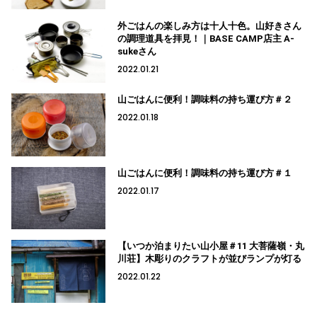
外ごはんの楽しみ方は十人十色。山好きさん
の調理道具を拝見！｜BASE CAMP店主 A-
sukeさん
2022.01.21
山ごはんに便利！調味料の持ち運び方＃２
2022.01.18
山ごはんに便利！調味料の持ち運び方＃１
2022.01.17
【いつか泊まりたい山小屋＃11 大菩薩嶺・丸
川荘】木彫りのクラフトが並びランプが灯る
2022.01.22