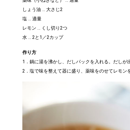
薬味（小ねぎなど） … 適量
しょう油 … 大さじ2
塩 … 適量
レモン … くし切り2つ
水 … 2と1／2カップ
作り方
1．鍋に湯を沸かし、だしパックを入れる。だしが
2．塩で味を整えて器に盛り、薬味をのせてレモン