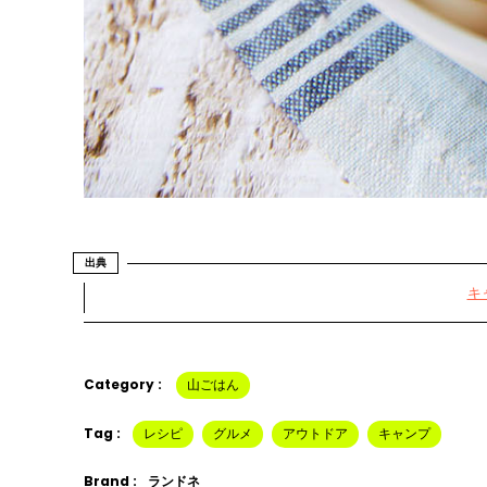
出典
キ
Category :
山ごはん
Tag :
レシピ
グルメ
アウトドア
キャンプ
Brand :
ランドネ