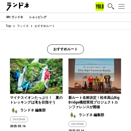
Mt.ランドネ
ショッピング
Top
ランドネ
おすすめルート
おすすめルート
マイナスイオンたっぷり！ 夏の
新ルート名称決定！松本高山Big
トレッキングは滝を目指そう
Bridge構想実現プロジェクトカ
ンファレンスが開催
ランドネ 編集部
ランドネ 編集部
Outdoor
Outdoor
2025.05.16
2023.03.16