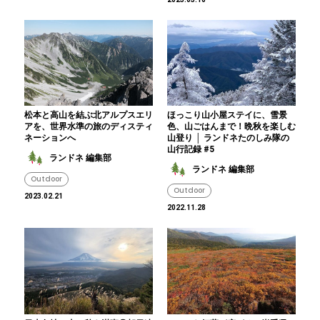
松本と高山を結ぶ北アルプスエリ
ほっこり山小屋ステイに、雪景
アを、世界水準の旅のディスティ
色、山ごはんまで！晩秋を楽しむ
ネーションへ
山登り │ ランドネたのしみ隊の
山行記録 #5
ランドネ 編集部
ランドネ 編集部
Outdoor
Outdoor
2023.02.21
2022.11.28