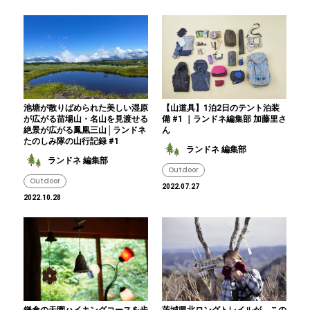
池塘が散りばめられた美しい湿原
【山道具】1泊2日のテント泊装
が広がる苗場山・名山を見渡せる
備 #1 ｜ランドネ編集部 加藤里さ
絶景が広がる鳳凰三山│ランドネ
ん
たのしみ隊の山行記録 #1
ランドネ 編集部
ランドネ 編集部
Outdoor
Outdoor
2022.07.27
2022.10.28
鎌倉の天園ハイキングコースを歩
茨城県北ロングトレイルが、この