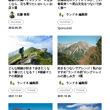
くなら、立ち寄りたいおいしいお
春延伸！〜里山文化をつないで歩
店４選
く旅〜
佐藤 泰那
ランドネ 編集部
Outdoor
Outdoor
2022.05.09
Sponsored
どんな稜線が好き？歩きたくな
好きをつないでアレンジ！私のお
る？撮りたくなる？｜#稜線マニ
すすめ“ランドネ的”ロングトレイ
アの座談会
ルの楽しみ方・3選
ランドネ 編集部
ランドネ 編集部
Outdoor
Travel
Outdoor
Travel
2021.11.04
2021.10.26