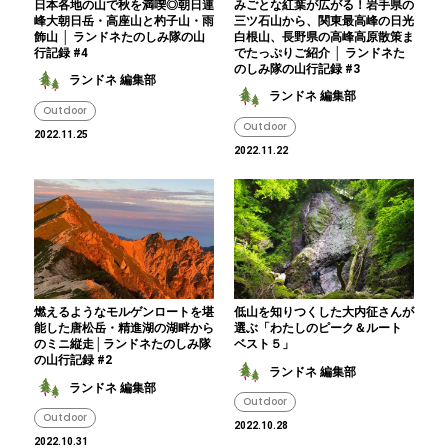
日本各地の山で秋を満喫◎朝日連
みごとな紅葉が広がる！岩手県の
峰大朝日岳・高座山と杓子山・雨
三ツ石山から、関東最高峰の日光
飾山 │ ランドネたのしみ隊の山
白根山、長野県の高峰高原散策ま
行記録 #4
でたっぷりご紹介 │ ランドネた
のしみ隊の山行記録 #3
ランドネ 編集部
ランドネ 編集部
Outdoor
Outdoor
2022.11.25
2022.11.22
燃えるようなモルゲンロートを堪
低山を知りつくした大内征さんが
能した唐松岳・精進湖の湖畔から
選ぶ「わたしのピーク＆ルート
のミニ縦走│ランドネたのしみ隊
ベスト５」
の山行記録 #2
ランドネ 編集部
ランドネ 編集部
Outdoor
Outdoor
2022.10.28
2022.10.31