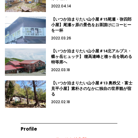
2022.04.14
【いつか泊まりたい山小屋＃15尾瀬・弥四郎
小屋】尾瀬ヶ原の景色をお茶請けにコーヒー
を一杯
2022.03.26
【いつか泊まりたい山小屋＃14北アルプス・
蝶ヶ岳ヒュッテ】 穂高連峰と槍ヶ岳を眺める
特等席へ
2022.03.18
【いつか泊まりたい山小屋＃13 奥秩父・富士
見平小屋】素朴さのなかに独自の世界観が宿
る
2022.02.18
Profile