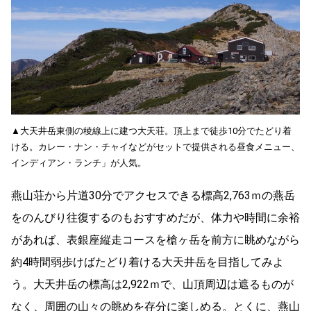
▲大天井岳東側の稜線上に建つ大天荘。頂上まで徒歩10分でたどり着
ける。カレー・ナン・チャイなどがセットで提供される昼食メニュー、
インディアン・ランチ」が人気。
燕山荘から片道30分でアクセスできる標高2,763ｍの燕岳
をのんびり往復するのもおすすめだが、体力や時間に余裕
があれば、表銀座縦走コースを槍ヶ岳を前方に眺めながら
約4時間弱歩けばたどり着ける大天井岳を目指してみよ
う。大天井岳の標高は2,922ｍで、山頂周辺は遮るものが
なく、周囲の山々の眺めを存分に楽しめる。とくに、燕山