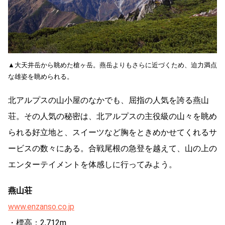
▲大天井岳から眺めた槍ヶ岳。燕岳よりもさらに近づくため、迫力満点
な雄姿を眺められる。
北アルプスの山小屋のなかでも、屈指の人気を誇る燕山
荘。その人気の秘密は、北アルプスの主役級の山々を眺め
られる好立地と、スイーツなど胸をときめかせてくれるサ
ービスの数々にある。合戦尾根の急登を越えて、山の上の
エンターテイメントを体感しに行ってみよう。
燕山荘
www.enzanso.co.jp
・標高：2,712m