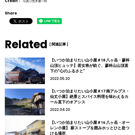
Credit :
写真◎荒木優一郎
Share
Related
[ 関連記事 ]
【いつか泊まりたい山小屋＃18 八ヶ岳・蓼科
山頂ヒュッテ】若女将が紡ぐ、蓼科山山頂直
下の“心のふるさと”
2022.05.20
【いつか泊まりたい山小屋＃17 南アルプス・
仙丈小屋】絶景とスパイス料理を味わえるカ
ール直下のオアシス
2022.04.20
【いつか泊まりたい山小屋＃16 八ヶ岳・オー
レン小屋】 薪ストーブを囲みホッとひと息つ
ける場所