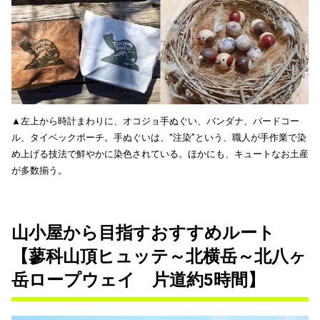
▲左上から時計まわりに、オコジョ手ぬぐい、バンダナ、バードコー
ル、タイベックポーチ。手ぬぐいは、“注染”という、職人が手作業で染
め上げる技法で鮮やかに染色されている。ほかにも、キュートなお土産
が多数揃う。
山小屋から目指すおすすめルート
【蓼科山頂ヒュッテ～北横岳～北八ヶ
岳ロープウェイ 片道約5時間】