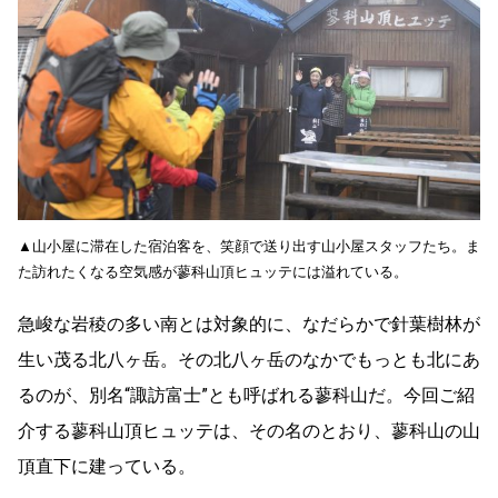
▲山小屋に滞在した宿泊客を、笑顔で送り出す山小屋スタッフたち。ま
た訪れたくなる空気感が蓼科山頂ヒュッテには溢れている。
急峻な岩稜の多い南とは対象的に、なだらかで針葉樹林が
生い茂る北八ヶ岳。その北八ヶ岳のなかでもっとも北にあ
るのが、別名“諏訪富士”とも呼ばれる蓼科山だ。今回ご紹
介する蓼科山頂ヒュッテは、その名のとおり、蓼科山の山
頂直下に建っている。