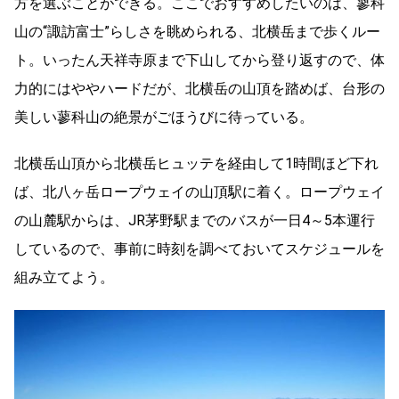
方を選ぶことができる。ここでおすすめしたいのは、蓼科
山の“諏訪富士”らしさを眺められる、北横岳まで歩くルー
ト。いったん天祥寺原まで下山してから登り返すので、体
力的にはややハードだが、北横岳の山頂を踏めば、台形の
美しい蓼科山の絶景がごほうびに待っている。
北横岳山頂から北横岳ヒュッテを経由して1時間ほど下れ
ば、北八ヶ岳ロープウェイの山頂駅に着く。ロープウェイ
の山麓駅からは、JR茅野駅までのバスが一日4～5本運行
しているので、事前に時刻を調べておいてスケジュールを
組み立てよう。