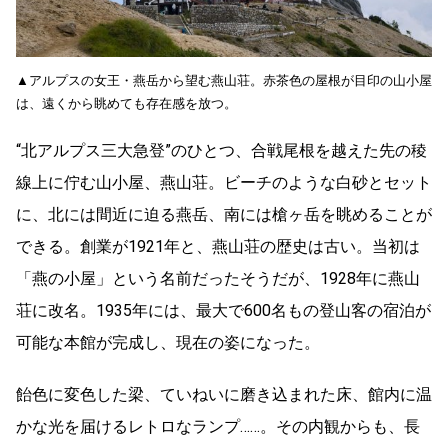
▲アルプスの女王・燕岳から望む燕山荘。赤茶色の屋根が目印の山小屋
は、遠くから眺めても存在感を放つ。
“北アルプス三大急登”のひとつ、合戦尾根を越えた先の稜
線上に佇む山小屋、燕山荘。ビーチのような白砂とセット
に、北には間近に迫る燕岳、南には槍ヶ岳を眺めることが
できる。創業が1921年と、燕山荘の歴史は古い。当初は
「燕の小屋」という名前だったそうだが、1928年に燕山
荘に改名。1935年には、最大で600名もの登山客の宿泊が
可能な本館が完成し、現在の姿になった。
飴色に変色した梁、ていねいに磨き込まれた床、館内に温
かな光を届けるレトロなランプ……。その内観からも、長