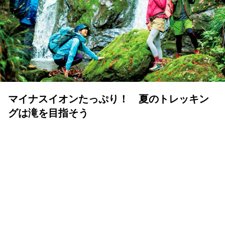
マイナスイオンたっぷり！ 夏のトレッキン
グは滝を目指そう
ランドネ /
ランドネ 編集部
2025年05月16日
いよいよ夏山シーズン。蒸し暑い街に背を向け、清涼な滝
を目指すトレッキングはいかがだろうか？ 水の流れが造
り出す美しい景観と涼やかな水の音は、夏の山旅のハイラ