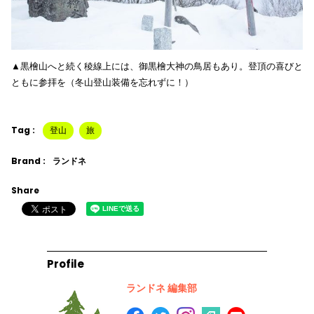
▲黒檜山へと続く稜線上には、御黒檜大神の鳥居もあり。登頂の喜びと
ともに参拝を（冬山登山装備を忘れずに！）
Tag :
登山
旅
Brand :
ランドネ
Share
Profile
ランドネ 編集部