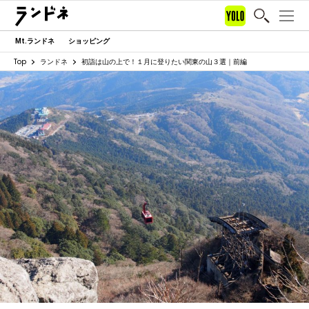
Mt.ランドネ
ショッピング
Top
ランドネ
初詣は山の上で！１月に登りたい関東の山３選｜前編