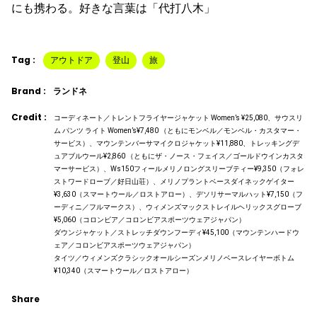
にも携わる。好きな言葉は「代打八木」
Tag :
アウトドア
登山
旅
Brand :
ランドネ
Credit :
コーディネート／トレントフライヤージャケット Women’s ¥25,080、サウスリ
ム パンツ ライト Women’s¥7,480 （ともにモンベル／モンベル・カスタマー・
サービス）、マウンテンバーサマイクロジャケット¥11,880、トレッキングデ
ュアブルウール¥2,860 （ともにザ・ノース・フェイス／ゴールドウインカスタ
マーサービス）、Ws150フィールメリノロングスリーブティー¥9,350（フォレ
ストワードローブ／好日山荘）、メリノプラントベースダイネックゲイター
¥3,630（スマートウール／ロストアロー）、デソリサーマルハット¥7,150（フ
ーディニ／フルマークス）、ウィメンズマックストレイルヘリックスグローブ
¥5,060（コロンビア／コロンビアスポーツウェアジャパン）
ダウンジャケット／ストレッチダウンフーディ¥45,100（マウンテンハードウ
ェア／コロンビアスポーツウェアジャパン）
タイツ／ウィメンズクラシックオールシーズンメリノベースレイヤーボトム
¥10,340（スマートウール／ロストアロー）
Share