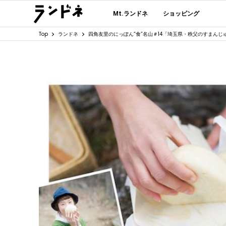
Mt.ランドネ
ショッピング
Top
ランドネ
四角友里のにっぽん“食”名山＃14「埼玉県・秩父のすまんじ