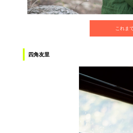
これま
四角友里