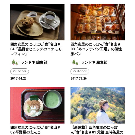
四角友里のにっぽん“食”名山＃
四角友里のにっぽん“食”名山＃
04「黒百合ヒュッテのコケモモ
03「ネコノテパン工場」の個性
マフィン」
派パン
ランドネ 編集部
ランドネ 編集部
Outdoor
Outdoor
2017.04.23
2017.03.26
四角友里のにっぽん“食”名山＃
【新連載】四角友里のにっぽ
02 平野屋の志んこ
ん“食”名山＃01 元祖 金時茶屋の