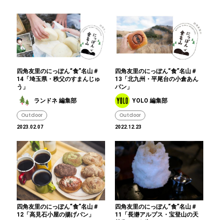
四角友里のにっぽん“食”名山＃
四角友里のにっぽん“食”名山＃
14「埼玉県・秩父のすまんじゅ
13「北九州・平尾台の小倉あん
う」
パン」
ランドネ 編集部
YOLO 編集部
Outdoor
Outdoor
2023.02.07
2022.12.23
四角友里のにっぽん“食”名山＃
四角友里のにっぽん“食”名山＃
12「高見石小屋の揚げパン」
11「長瀞アルプス・宝登山の天