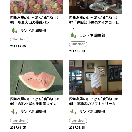
四角友里のにっぽん“食”名山＃
四角友里のにっぽん“食”名山＃
08 鳥取大山の薔薇パン
07「弥四郎小屋のアイスコーヒ
ー」
ランドネ 編集部
ランドネ 編集部
Outdoor
Outdoor
2017.09.05
2017.07.23
四角友里のにっぽん“食”名山＃
四角友里のにっぽん“食”名山＃
06「合戦小屋の波田産スイカ」
05「徳澤園のソフトクリーム」
ランドネ 編集部
ランドネ 編集部
Outdoor
Outdoor
2017.06.25
2017.05.28