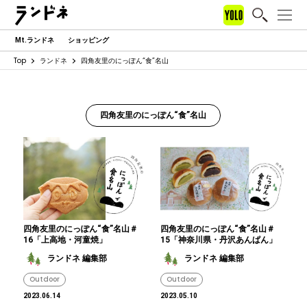
Mt.ランドネ
ショッピング
Top
ランドネ
四角友里のにっぽん“食”名山
四角友里のにっぽん“食”名山
四角友里のにっぽん“食”名山＃
四角友里のにっぽん“食”名山＃
16「上高地・河童焼」
15「神奈川県・丹沢あんぱん」
ランドネ 編集部
ランドネ 編集部
Outdoor
Outdoor
2023.06.14
2023.05.10