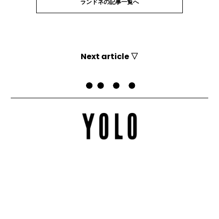
ランドネの記事一覧へ
Next article ▽
Top
ランドネ
マイナスイオンたっぷり！ 夏のトレッキングは滝を目指そう