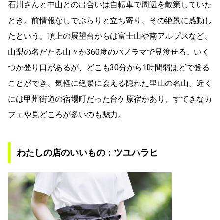
石川さんと中山との出合いは自転車で周辺を散策していた
とき。前情報なしでぶらりと立ち寄り、その絶景に感動し
たという。頂上の展望台からは富士山や南アルプスなど、
山梨の名だたる山々が360度のパノラマで見渡せる。いく
つか登り口があるが、どこも30分から1時間弱ほどで登る
ことができ、気軽に絶景に会える隠れた里山の名山。近く
には甲州街道の宿場町だった台ケ原宿があり、すてきなカ
フェや見どころが多いのも魅力。
わたしの店のいいもの：ツユハラヒ