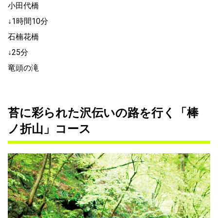
小田代橋
↓1時間10分
石楠花橋
↓25分
竜頭の滝
苔に彩られた沢伝いの路を行く「棒
ノ折山」コース