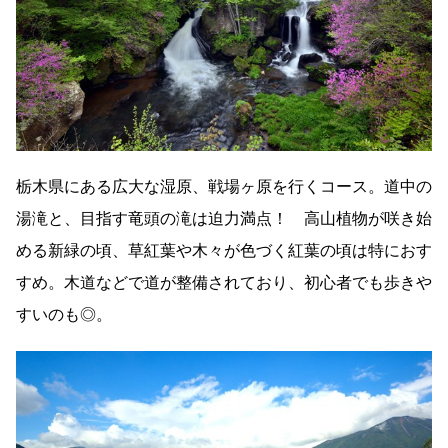
栃木県にある広大な湿原、戦場ヶ原を行くコース。道中の
湯滝と、目指す竜頭の滝は迫力満点！ 高山植物が咲き始
める新緑の頃、草紅葉や木々が色づく紅葉の頃は特におす
すめ。木道などで道が整備されており、初心者でも歩きや
すいのも◎。