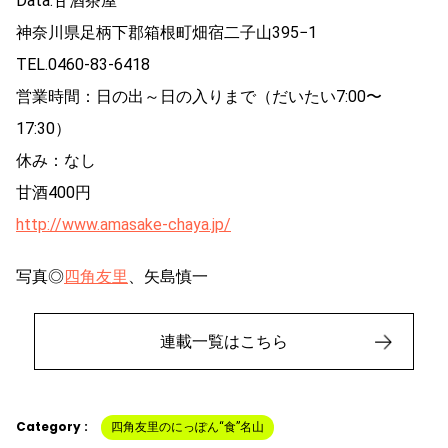
Data:甘酒茶屋
神奈川県足柄下郡箱根町畑宿二子山395−1
TEL.0460-83-6418
営業時間：日の出～日の入りまで（だいたい7:00〜
17:30）
休み：なし
甘酒400円
http://www.amasake-chaya.jp/
写真◎
四角友里
、矢島慎一
連載一覧はこちら
Category :
四角友里のにっぽん“食”名山