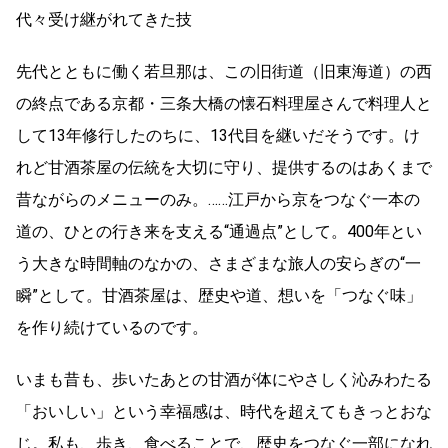
代々受け継がれてきた技
先代とともに働く若旦那は、この旧街道（旧東海道）の西
の終点である京都・三条大橋の懐石料理屋さんで料理人と
して13年修行したのちに、13代目を継いだそうです。け
れど甘酒茶屋の伝統を大切に守り、提供するのはあくまで
昔ながらのメニューのみ。……江戸から京をつなぐ一本の
道の、ひとの行き来を支える“通過点”として。400年とい
う大きな時間軸のなかの、さまざまな旅人の安らぎの“一
瞬”として。甘酒茶屋は、歴史や道、想いを「つなぐ味」
を作り続けているのです。
いまも昔も、歩いたあとの甘酒が体にやさしく沁みわたる
「おいしい」という幸福感は、時代を超えてもきっとおな
じ。私も、歩き、食べることで、歴史をつなぐ一部になれ