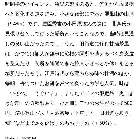
時間半のハイキング。急登の階段のあと、竹笹から広葉樹
へと変化する道を進み、小さな鞍部にでると屏風山の山頂
（948m）です。豊臣秀吉の小田原攻めの際に、北条氏が
見張り台として使った場所ということなので、当時は見通
しの良い山だったのでしょうね。旧街道に佇む甘酒茶屋
は、かつては旅人が無事に箱根の関所を越えるべく身支度
を整えたり、関所を通過できた旅人がほっと小休止をとる
場所だったそう。江戸時代から変わらぬ味の甘酒のほか、
毎朝、杵でついたお餅を炭火で炙った力餅も人気。味は
「いそべ」「うぐいす」、すりたてゴマの限定品「黒ごま
きな粉」の３種類あり、ひと皿に二つのお餅がのって500
円。箱根登山バス「甘酒茶屋」下車すぐ。旧街道を歩き、
畑宿などまで足を延ばすのもおすすめ（＋50分）。