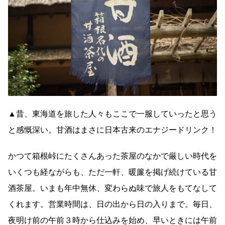
▲昔、東海道を旅した人々もここで一服していったと思う
と感慨深い。甘酒はまさに日本古来のエナジードリンク！
かつて箱根峠にたくさんあった茶屋のなかで厳しい時代を
いくつも経ながらも、ただ一軒、暖簾を掲げ続けている甘
酒茶屋。いまも年中無休、変わらぬ味で旅人をもてなして
くれます。営業時間は、日の出から日の入りまで。毎日、
夜明け前の午前３時から仕込みを始め、早いときには午前