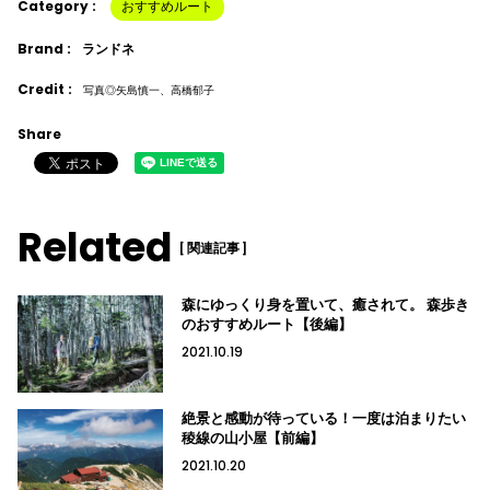
Category :
おすすめルート
Brand :
ランドネ
Credit :
写真◎矢島慎一、高橋郁子
Share
Related
[ 関連記事 ]
森にゆっくり身を置いて、癒されて。 森歩き
のおすすめルート【後編】
2021.10.19
絶景と感動が待っている！一度は泊まりたい
稜線の山小屋【前編】
2021.10.20