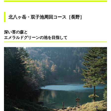
北八ヶ岳・双子池周回コース［長野］
深い苔の森と
エメラルドグリーンの池を目指して