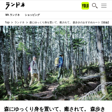
Mt.ランドネ
ショッピング
Top
ランドネ
森にゆっくり身を置いて、癒されて。 森歩きのおすすめルート【後編】
森にゆっくり身を置いて、癒されて。 森歩き