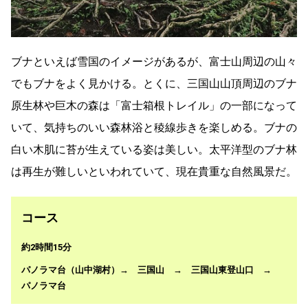
ブナといえば雪国のイメージがあるが、富士山周辺の山々
でもブナをよく見かける。とくに、三国山山頂周辺のブナ
原生林や巨木の森は「富士箱根トレイル」の一部になって
いて、気持ちのいい森林浴と稜線歩きを楽しめる。ブナの
白い木肌に苔が生えている姿は美しい。太平洋型のブナ林
は再生が難しいといわれていて、現在貴重な自然風景だ。
コース
約2時間15分
パノラマ台（山中湖村）→ 三国山 → 三国山東登山口 →
パノラマ台