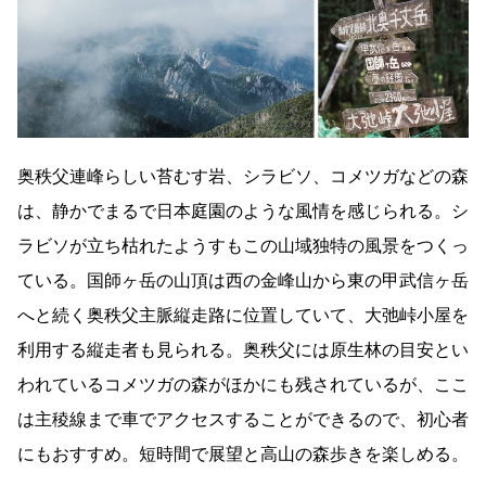
奥秩父連峰らしい苔むす岩、シラビソ、コメツガなどの森
は、静かでまるで日本庭園のような風情を感じられる。シ
ラビソが立ち枯れたようすもこの山域独特の風景をつくっ
ている。国師ヶ岳の山頂は西の金峰山から東の甲武信ヶ岳
へと続く奥秩父主脈縦走路に位置していて、大弛峠小屋を
利用する縦走者も見られる。奥秩父には原生林の目安とい
われているコメツガの森がほかにも残されているが、ここ
は主稜線まで車でアクセスすることができるので、初心者
にもおすすめ。短時間で展望と高山の森歩きを楽しめる。