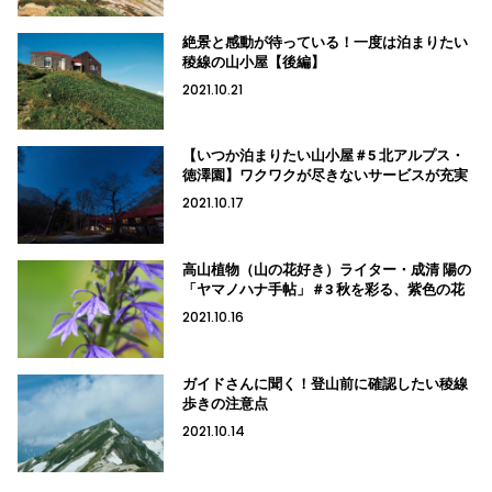
絶景と感動が待っている！一度は泊まりたい
稜線の山小屋【後編】
2021.10.21
【いつか泊まりたい山小屋＃5 北アルプス・
徳澤園】ワクワクが尽きないサービスが充実
2021.10.17
高山植物（山の花好き）ライター・成清 陽の
「ヤマノハナ手帖」＃3 秋を彩る、紫色の花
2021.10.16
ガイドさんに聞く！登山前に確認したい稜線
歩きの注意点
2021.10.14