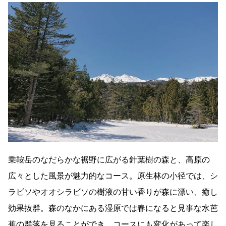
乗鞍岳のなだらかな裾野に広がる針葉樹の森と、高原の
広々とした風景が魅力的なコース。原生林の小径では、シ
ラビソやオオシラビソの樹液の甘い香りが森に漂い、癒し
効果抜群。森のなかにある湿原では春になると見事な水芭
蕉の群落を見ることができ、コースにも変化があって楽し