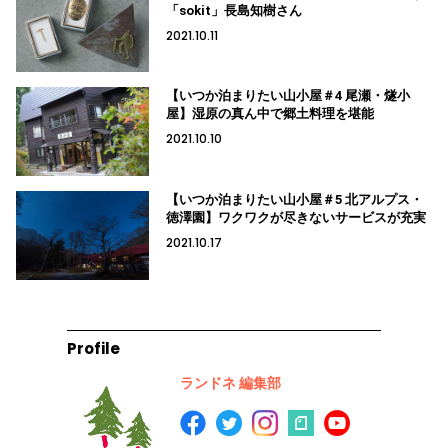
「sokit」長島知樹さん
2021.10.11
【いつか泊まりたい山小屋＃4 尾瀬・燧小
屋】湿原の真ん中で郷土料理を堪能
2021.10.10
【いつか泊まりたい山小屋＃5 北アルプス・
徳澤園】ワクワクが尽きないサービスが充実
2021.10.17
Profile
ランドネ 編集部