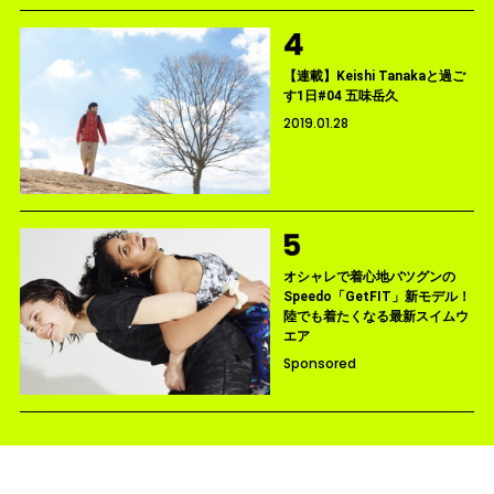
【連載】Keishi Tanakaと過ご
す1日#04 五味岳久
2019.01.28
オシャレで着心地バツグンの
Speedo「GetFIT」新モデル！
陸でも着たくなる最新スイムウ
エア
Sponsored