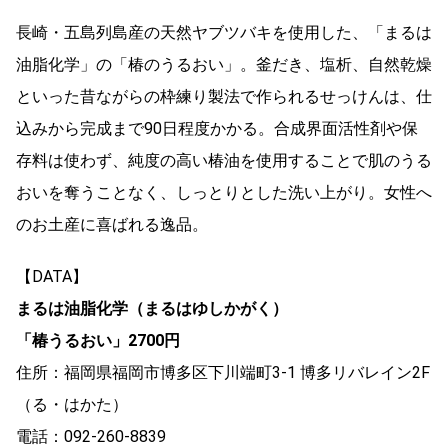
長崎・五島列島産の天然ヤブツバキを使用した、「まるは
油脂化学」の「椿のうるおい」。釜だき、塩析、自然乾燥
といった昔ながらの枠練り製法で作られるせっけんは、仕
込みから完成まで90日程度かかる。合成界面活性剤や保
存料は使わず、純度の高い椿油を使用することで肌のうる
おいを奪うことなく、しっとりとした洗い上がり。女性へ
のお土産に喜ばれる逸品。
【DATA】
まるは油脂化学（まるはゆしかがく）
「椿うるおい」2700円
住所：福岡県福岡市博多区下川端町3-1 博多リバレイン2F
（る・はかた）
電話：092-260-8839