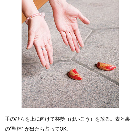
手のひらを上に向けて杯筊（はいこう）を放る。表と裏
の“聖杯” が出たら占ってOK。