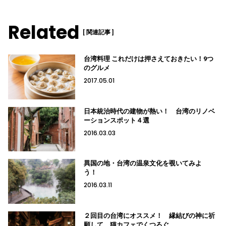
Related
[ 関連記事 ]
台湾料理 これだけは押さえておきたい！9つ
のグルメ
2017.05.01
日本統治時代の建物が熱い！ 台湾のリノベ
ーションスポット４選
2016.03.03
異国の地・台湾の温泉文化を覗いてみよ
う！
2016.03.11
２回目の台湾にオススメ！ 縁結びの神に祈
願して、猫カフェでくつろぐ