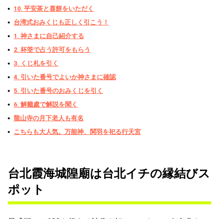
10. 平安茶と喜餅をいただく
台湾式おみくじも正しく引こう！
1. 神さまに自己紹介する
2. 杯筊で占う許可をもらう
3. くじ札を引く
4. 引いた番号でよいか神さまに確認
5. 引いた番号のおみくじを引く
6. 解籤處で解説を聞く
龍山寺の月下老人も有名
こちらも大人気。万能神、関羽を祀る行天宮
台北霞海城隍廟は台北イチの縁結びス
ポット