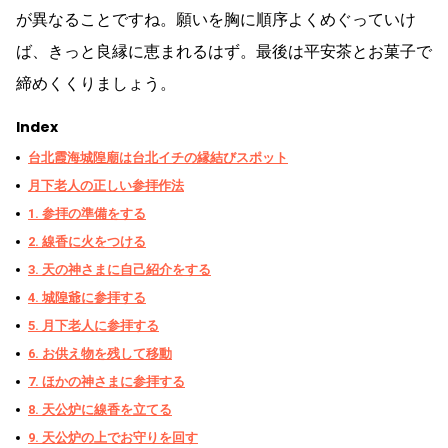
が異なることですね。願いを胸に順序よくめぐっていけ
ば、きっと良縁に恵まれるはず。最後は平安茶とお菓子で
締めくくりましょう。
Index
台北霞海城隍廟は台北イチの縁結びスポット
月下老人の正しい参拝作法
1. 参拝の準備をする
2. 線香に火をつける
3. 天の神さまに自己紹介をする
4. 城隍爺に参拝する
5. 月下老人に参拝する
6. お供え物を残して移動
7. ほかの神さまに参拝する
8. 天公炉に線香を立てる
9. 天公炉の上でお守りを回す