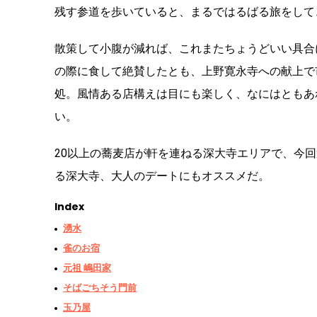
残す参道を歩いていると、まるではるばる旅をして
散策して小腹が減れば、これまたちょうどいい具合
の際に食して絶賛したとも、上野寛永寺への献上で
処。風情ある店構えは目にも楽しく、なにはともあ
い。
20以上の蕎麦店が軒を連ねる深大寺エリアで、今
る深大寺、大人のデートにもオススメだ。
Index
湧水
雀のお宿
元祖 嶋田家
そばごちそう門前
玉乃屋