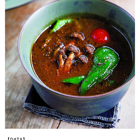
【DATA】