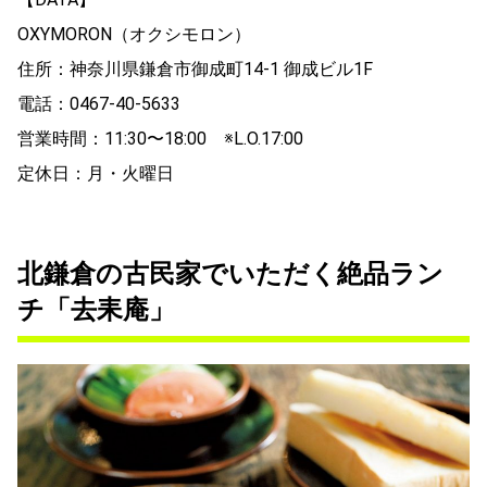
OXYMORON（オクシモロン）
住所：神奈川県鎌倉市御成町14-1 御成ビル1F
電話：0467-40-5633
営業時間：11:30〜18:00 ※L.O.17:00
定休日：月・火曜日
北鎌倉の古民家でいただく絶品ラン
チ「去耒庵」