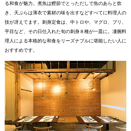
る和食が魅力。煮魚は鰹節でとっただしで魚のあらと炊
き、天ぷらは薄衣で素材の味を出すなどすべてに料理人の
技が冴えてます。刺身定食は、中トロや、マグロ、ブリ、
平目など、その日仕入れた旬の刺身８種が一皿に。凄腕料
理人による本格的な和食をリーズナブルに堪能したい人に
おすすめです。