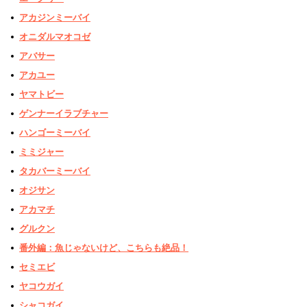
アカジンミーバイ
オニダルマオコゼ
アバサー
アカユー
ヤマトビー
ゲンナーイラブチャー
ハンゴーミーバイ
ミミジャー
タカバーミーバイ
オジサン
アカマチ
グルクン
番外編：魚じゃないけど、こちらも絶品！
セミエビ
ヤコウガイ
シャコガイ