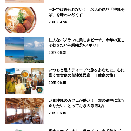
一杯では終われない！ 名店の絶品「沖縄そ
ば」を味わい尽くす
2016.04.28
壮大なパノラマに美しきビーチ。今年の夏こ
そ行きたい沖縄絶景6スポット
2017.06.01
いつもと違うディープな旅をあなたに。心に
響く宮古島の個性派民宿 ［離島の旅］
2015.06.15
いま沖縄のカフェが熱い！ 旅の途中に立ち
寄りたい、とっておきの厳選3店
2015.06.19
森永ヨーゴにオキコラーメン、うず巻きパ