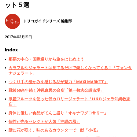
ット５選
トリコガイドシリーズ 編集部
2017年03月21日
Index
那覇の中心・国際通りから旅をはじめよう
カラフルなジェラートは見てるだけで楽しくなってくる！「フォンタ
ナジェラート」
つくり手の温かみを感じる品が魅力「MAXI MARKET」
戦後60余年続く沖縄庶民の台所「第一牧志公設市場」
県産フルーツを使った低カロリージェラート「H＆B ジェラ沖縄牧志
店」
身体に優しい食品がてんこ盛り「オキナワグロサリー」
個性が光るセレクトが人気「沖縄の風」
話に花が咲く、味のあるカウンターで一献「小桜」