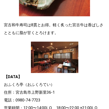
宮古和牛寿司は8貫とお得。軽く炙った宮古牛は香ばしさ
とともに脂が甘くとろけます。
【DATA】
おふくろ亭（おふくろてい）
住所：宮古島市上野新里36-1
電話：0980-74-7723
営業時間：12:00〜14:00L.O.、18:00〜22:00 ※21:00L.O.