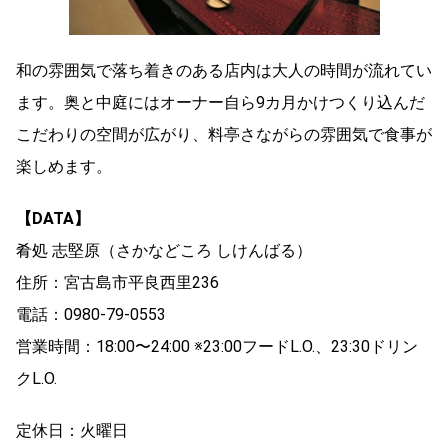
和の雰囲気で落ち着きのある店内は大人の時間が流れてい
ます。奥と中庭にはオーナー自ら9カ月かけつくり込んだ
こだわりの空間が広がり、料亭さながらの雰囲気で食事が
楽しめます。
【DATA】
肴処 志堅原（さかなどころ しけんばる）
住所：宮古島市平良西里236
電話：0980-79-0553
営業時間：18:00〜24:00 ※23:00フードL.O.、23:30ドリン
クL.O.
定休日：火曜日