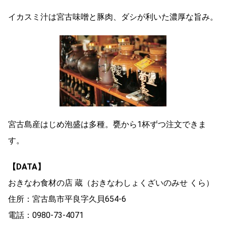
イカスミ汁は宮古味噌と豚肉、ダシが利いた濃厚な旨み。
宮古島産はじめ泡盛は多種。甕から1杯ずつ注文できま
す。
【DATA】
おきなわ食材の店 蔵（おきなわしょくざいのみせ くら）
住所：宮古島市平良字久貝654-6
電話：0980-73-4071