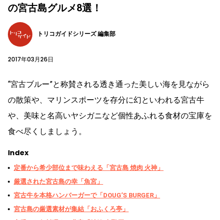
の宮古島グルメ8選！
トリコガイドシリーズ 編集部
2017年03月26日
“宮古ブルー”と称賛される透き通った美しい海を見ながら
の散策や、マリンスポーツを存分に幻といわれる宮古牛
や、美味と名高いヤシガニなど個性あふれる食材の宝庫を
食べ尽くしましょう。
Index
定番から希少部位まで味わえる「宮古島 焼肉 火神」
厳選された宮古島の幸「魚宮」
宮古牛を本格ハンバーガーで「DOUG’S BURGER」
宮古島の厳選素材が集結「おふくろ亭」