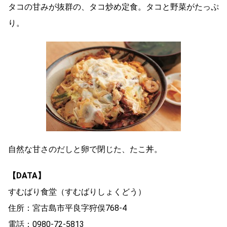
タコの甘みが抜群の、タコ炒め定食。タコと野菜がたっぷ
り。
自然な甘さのだしと卵で閉じた、たこ丼。
【DATA】
すむばり食堂（すむばりしょくどう）
住所：宮古島市平良字狩俣768-4
電話：0980-72-5813