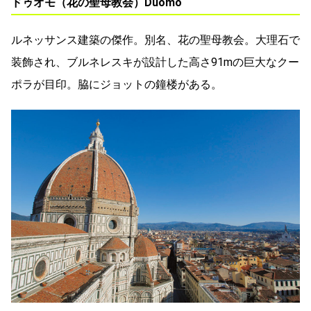
ドゥオモ（花の聖母教会）Duomo
ルネッサンス建築の傑作。別名、花の聖母教会。大理石で
装飾され、ブルネレスキが設計した高さ91mの巨大なクー
ポラが目印。脇にジョットの鐘楼がある。