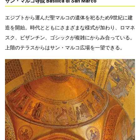
サン・マルコ寺院 Basilica di San Marco
エジプトから運んだ聖マルコの遺体を祀るため9世紀に建
造を開始。時代とともにさまざまな様式が加わり、ロマネ
スク、ビザンチン、ゴシックが複雑にからみ合っている。
上階のテラスからはサン・マルコ広場を一望できる。