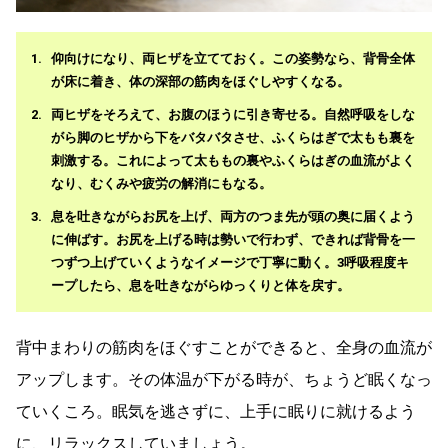
仰向けになり、両ヒザを立てておく。この姿勢なら、背骨全体
が床に着き、体の深部の筋肉をほぐしやすくなる。
両ヒザをそろえて、お腹のほうに引き寄せる。自然呼吸をしな
がら脚のヒザから下をバタバタさせ、ふくらはぎで太もも裏を
刺激する。これによって太ももの裏やふくらはぎの血流がよく
なり、むくみや疲労の解消にもなる。
息を吐きながらお尻を上げ、両方のつま先が頭の奥に届くよう
に伸ばす。お尻を上げる時は勢いで行わず、できれば背骨を一
つずつ上げていくようなイメージで丁寧に動く。3呼吸程度キ
ープしたら、息を吐きながらゆっくりと体を戻す。
背中まわりの筋肉をほぐすことができると、全身の血流が
アップします。その体温が下がる時が、ちょうど眠くなっ
ていくころ。眠気を逃さずに、上手に眠りに就けるよう
に、リラックスしていましょう。