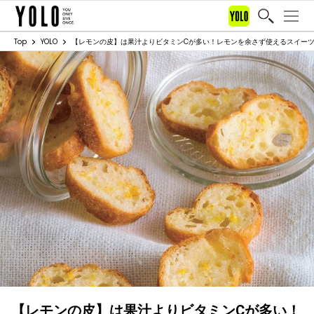
Top
YOLO
【レモンの皮】は果汁よりビタミンCが多い！レモンを余さず使えるスイーツ
【レモンの皮】は果汁よりビタミンCが多い！