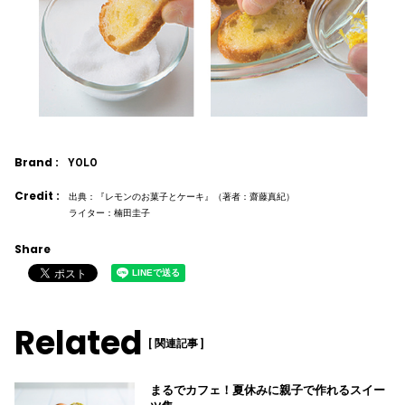
Brand :
YOLO
Credit :
出典：『レモンのお菓子とケーキ』（著者：齋藤真紀）
ライター：楠田圭子
Share
Related
[ 関連記事 ]
まるでカフェ！夏休みに親子で作れるスイー