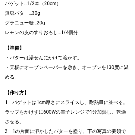
バゲット…1/2本（20cm）
無塩バター…30g
グラニュー糖…20g
レモンの皮のすりおろし…1/4個分
【準備】
・バターは湯せんにかけて溶かす。
・天板にオーブンペーパーを敷き、オーブンを130度に温
める。
【作り方】
1 バゲットは1cm厚さにスライスし、耐熱皿に並べる。
ラップをかけずに600Wの電子レンジで1分加熱し、乾燥
させる。
2 1の片面に溶かしたバターを塗り、下の写真の要領で