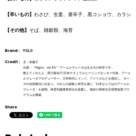
【辛いもの】
わさび、生姜、唐辛子、黒コショウ、カラシ
【その他】
そば、雑穀類、海苔
Brand :
YOLO
Credit :
文：幸雅子
出典：『Yogini』vol.45/「アーユルヴェーダは生き方の科学です」
教えてくれた人：西川眞知子/日本ナチュラルヒーリングセンター代表。アーユ
ルヴェーダプロデューサー。大学時代にインド、アメリカなどを歴訪し、ヨー
ガや自然療法に出会う。それらの経験と研究を基に「日本ならではのアーユル
ヴェーダ」を提唱。体質別健康美容法を提案し、独自の簡単生活習慣改善プロ
グラムを構築。
Share