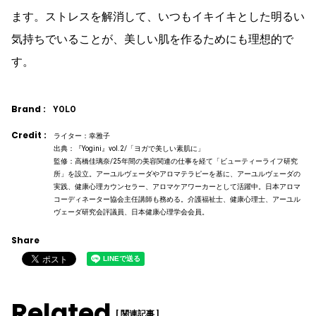
ます。ストレスを解消して、いつもイキイキとした明るい
気持ちでいることが、美しい肌を作るためにも理想的で
す。
Brand :
YOLO
Credit :
ライター：幸雅子
出典：『Yogini』vol.2/「ヨガで美しい素肌に」
監修：高橋佳璃奈/25年間の美容関連の仕事を経て「ビューティーライフ研究
所」を設立。アーユルヴェーダやアロマテラピーを基に、アーユルヴェーダの
実践、健康心理カウンセラー、アロマケアワーカーとして活躍中。日本アロマ
コーディネーター協会主任講師も務める。介護福祉士、健康心理士、アーユル
ヴェーダ研究会評議員、日本健康心理学会会員。
Share
Related
[ 関連記事 ]