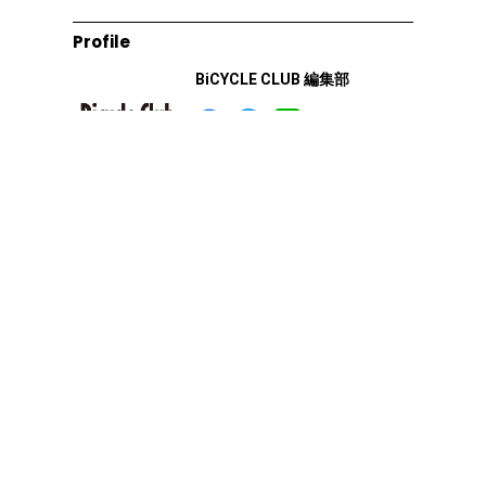
Profile
BiCYCLE CLUB 編集部
BiCYCLE CLUBの記事一覧へ
Next article ▽
Top
BiCYCLE CLUB
立山連峰のふもと、里山風景のなかを走る「富山田園サイクリング