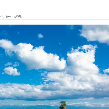
ース」をmizuが体験！