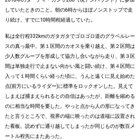
していたときのこと。朝の6時からほぼノンストップで走
り続け、すでに10時間程経過していた。
私は全行程332kmのガタガタでゴロゴロ道のグラベルレー
スの真っ最中。第１区間のカオスを乗り越え、第２区間は
少人数グループを形成して協力し合いながら走り、第３区
間は単独走行で止まない向かい風と闘い続け、第４区間に
入って１時間くらい経った頃に、うんと遠くに見え始めた
点(前方にいるライダー)に標準をロックオンした。見えて
しまえば捕まえられるとの自信はあったが、距離を縮める
のに相当な時間を要した。やっと点から人の形になってき
たと言うところで、視界の端に映ったのは道端に設置され
た看板。読めずに通り越してしまったが同じものが数百メ
ートル程先にまたあった。