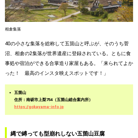
相倉集落
40の小さな集落を総称して五箇山と呼ぶが、そのうち菅
沼、相倉の2集落が世界遺産に登録されている。ともに食
事処や宿泊ができる合掌造り家屋もある。「来られてよか
った！ 最高のインスタ映えスポットです！」
五箇山
住所：南砺市上梨754（五箇山総合案内所）
https://gokayama-info.jp
縄で縛っても型崩れしない五箇山豆腐