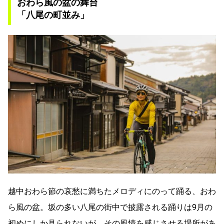
おわら風の盆の舞台
「八尾の町並み」
越中おわら節の哀愁に満ちたメロディにのって踊る、おわ
ら風の盆。坂の多い八尾の街中で披露される踊りは9月の
初めにしか見られないが、その風情を感じさせる場所があ