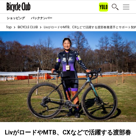
ショッピング
バックナンバー
Top
BiCYCLE CLUB
LivがロードやMTB、CXなどで活躍する渡部春雅選手とサポート契
LivがロードやMTB、CXなどで活躍する渡部春