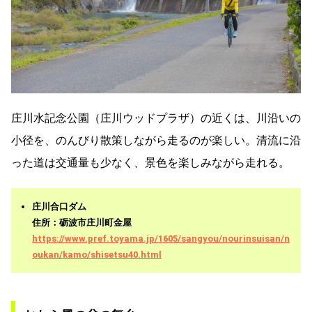
庄川水記念公園（庄川ウッドプラザ）の近くは、川沿いの
小径を、のんびり散策しながら走るのが楽しい。清流に沿
った道は交通量も少なく、景色を楽しみながら走れる。
庄川合口ダム
住所：砺波市庄川町金屋
https://www.pref.toyama.jp/1605/sangyou/nourinsuisan/n
oukan/kamo/shisetsu40.html