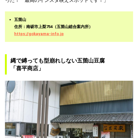
った！ 最高のインスタ映えスポットです！」
五箇山
住所：南砺市上梨754（五箇山総合案内所）
https://gokayama-info.jp
縄で縛っても型崩れしない五箇山豆腐
「喜平商店」