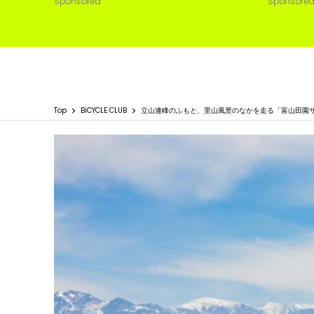
Sponsored
Sponsore
Top
BiCYCLE CLUB
立山連峰のふもと、里山風景のなかを走る「富山田園