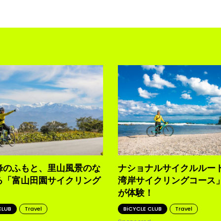
峰のふもと、里山風景のな
ナショナルサイクルルー
る「富山田園サイクリング
湾岸サイクリングコース」を
」
が体験！
CLUB
Travel
BiCYCLE CLUB
Travel