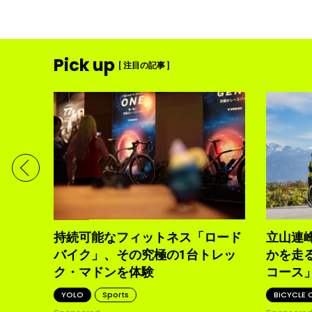
Pick up
[ 注目の記事 ]
日で自
りを満
s
持続可能なフィットネス「ロード
立山連
バイク」、その究極の1台トレッ
かを走
ク・マドンを体験
コース
YOLO
Sports
BiCYCLE 