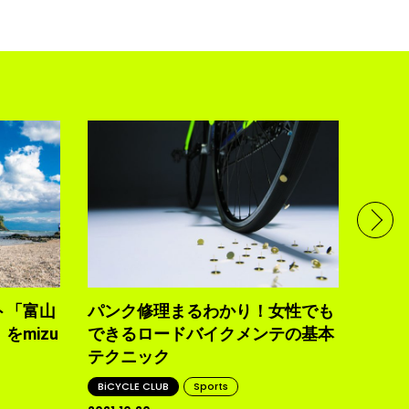
ハン
に？
を正
BiCYC
2021.10
ト「富山
パンク修理まるわかり！女性でも
mizu
できるロードバイクメンテの基本
テクニック
BiCYCLE CLUB
Sports