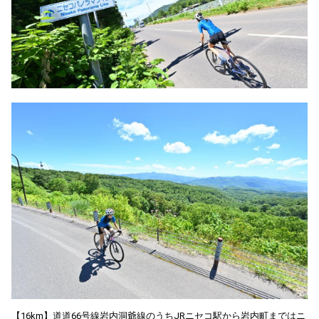
【16km】道道66号線岩内洞爺線のうちJRニセコ駅から岩内町まではニ