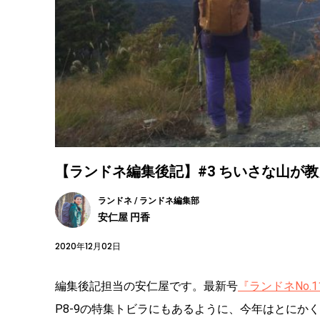
【ランドネ編集後記】#3 ちいさな山が
ランドネ / ランドネ編集部
安仁屋 円香
2020年12月02日
編集後記担当の安仁屋です。最新号
『ランドネNo.1
P8-9の特集トビラにもあるように、今年はとにか