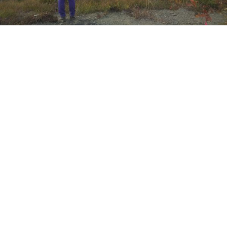
【ランドネ編集後記】#3 ちいさな山が教えて
くれる、新しい山の歩き方
ランドネ / ランドネ編集部
安仁屋 円香
2020年12月02日
編集後記担当の安仁屋です。最新号
『ランドネNo.115 1
月号』
の第一特集は「ちいさな山とふもと歩き旅へ」。
P8-9の特集トビラにもあるように、今年はとにかく、
「いつもとは違う山歩き。目指す山を、身近なフィールド
へと移したり、時間やレベルに余裕をもたせたりと、登山
者一人ひとりが新しいスタイルを模索している今日このご