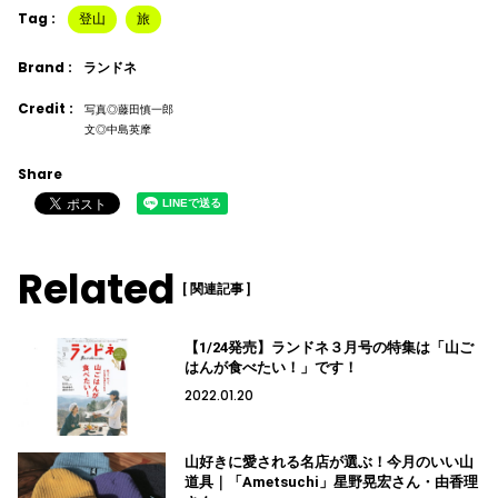
Tag :
登山
旅
Brand :
ランドネ
Credit :
写真◎藤田慎一郎
文◎中島英摩
Share
Related
[ 関連記事 ]
【1/24発売】ランドネ３月号の特集は「山ご
はんが食べたい！」です！
2022.01.20
山好きに愛される名店が選ぶ！今月のいい山
道具｜「Ametsuchi」星野晃宏さん・由香理