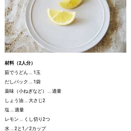
材料（2人分）
茹でうどん … 1玉
だしパック … 1袋
薬味（小ねぎなど） … 適量
しょう油 … 大さじ2
塩 … 適量
レモン … くし切り2つ
水 … 2と1／2カップ