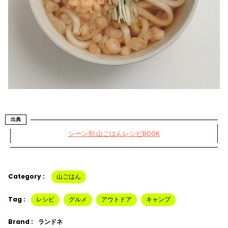
出典
シーン別 山ごはんレシピBOOK
Category :
山ごはん
Tag :
レシピ
グルメ
アウトドア
キャンプ
Brand :
ランドネ