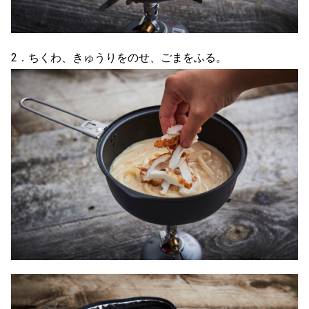
2．ちくわ、きゅうりをのせ、ごまをふる。