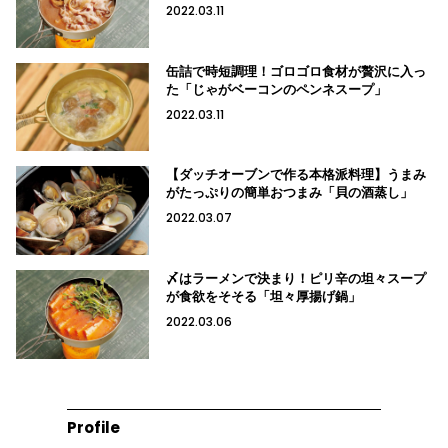
2022.03.11
缶詰で時短調理！ゴロゴロ食材が贅沢に入っ
た「じゃがベーコンのペンネスープ」
2022.03.11
【ダッチオーブンで作る本格派料理】うまみ
がたっぷりの簡単おつまみ「貝の酒蒸し」
2022.03.07
〆はラーメンで決まり！ピリ辛の坦々スープ
が食欲をそそる「坦々厚揚げ鍋」
2022.03.06
Profile