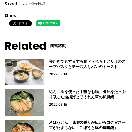
Credit :
レシピ◎竹中紘子
Share
Related
[ 関連記事 ]
寝起きでもするする食べられる！アサリのス
ープパスタとチーズ入りパンのトースト
2022.03.18
めんつゆを使った手軽なお鍋。出汁をたっぷ
り吸った油揚げとほうれん草の和風鍋
2022.03.15
〆はうどん！味噌の香りが広がるコク旨スー
プがたまらない「ごぼうと豚の味噌鍋」