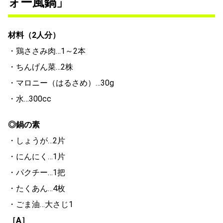
ォー風鍋」
材料（2人分）
・鶏ささみ肉…1～2本
・ちんげん菜…2株
・マロニー（はるさめ）…30g
・水…300cc
◎鍋の素
・しょうが…2片
・にんにく…1片
・パクチー…1把
・たくあん…4枚
・ごま油…大さじ1
［A］