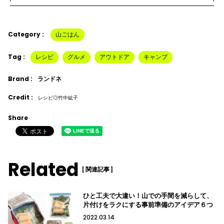
Category :
山ごはん
Tag :
レシピ
グルメ
アウトドア
キャンプ
Brand :
ランドネ
Credit :
レシピ◎竹中紘子
Share
Related
[ 関連記事 ]
ひと工夫で大違い！山での手間を減らして、
片付けをラクにする事前準備のアイデア６つ
2022.03.14