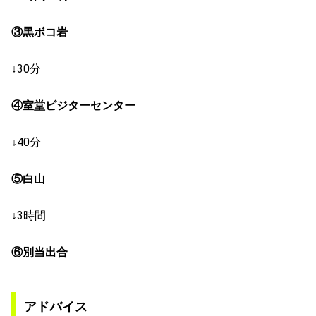
③黒ボコ岩
↓30分
④室堂ビジターセンター
↓40分
⑤白山
↓3時間
⑥別当出合
アドバイス