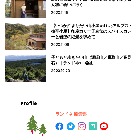
女将に会いに行く
2023.11.16
【いつか泊まりたい山小屋＃41 北アルプス・
槍平小屋】印度カリー子直伝のスパイスカレ
ーと岩壁の絶景を求めて
2023.11.06
子どもと歩きたい山（源氏山／鷹取山／高見
石）｜ランドネ100楽山
2023.10.23
Profile
ランドネ 編集部