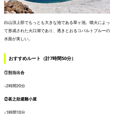
白山頂上部でもっとも大きな池である翠ヶ池。噴火によっ
て形成された火口湖であり、透きとおるコバルトブルーの
水面が美しい。
おすすめルート（計7時間50分）
①別当出合
↓2時間30分
②甚之助避難小屋
↓1時間10分