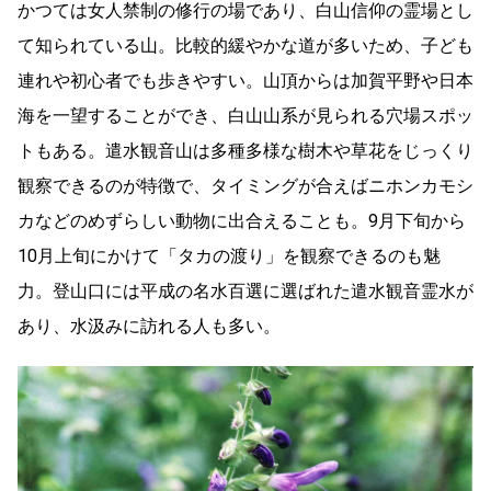
かつては女人禁制の修行の場であり、白山信仰の霊場とし
て知られている山。比較的緩やかな道が多いため、子ども
連れや初心者でも歩きやすい。山頂からは加賀平野や日本
海を一望することができ、白山山系が見られる穴場スポッ
トもある。遣水観音山は多種多様な樹木や草花をじっくり
観察できるのが特徴で、タイミングが合えばニホンカモシ
カなどのめずらしい動物に出合えることも。9月下旬から
10月上旬にかけて「タカの渡り」を観察できるのも魅
力。登山口には平成の名水百選に選ばれた遣水観音霊水が
あり、水汲みに訪れる人も多い。