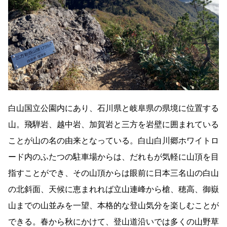
白山国立公園内にあり、石川県と岐阜県の県境に位置する
山。飛騨岩、越中岩、加賀岩と三方を岩壁に囲まれている
ことが山の名の由来となっている。白山白川郷ホワイトロ
ード内のふたつの駐車場からは、だれもが気軽に山頂を目
指すことができ、その山頂からは眼前に日本三名山の白山
の北斜面、天候に恵まれれば立山連峰から槍、穂高、御嶽
山までの山並みを一望、本格的な登山気分を楽しむことが
できる。春から秋にかけて、登山道沿いでは多くの山野草