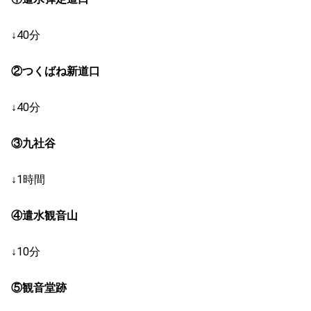
↓40分
②つくばね新道口
↓40分
③九社谷
↓1時間
④遣水観音山
↓10分
⑤観音堂跡