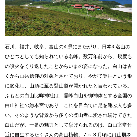
石川、福井、岐阜、富山の4 県にまたがり、日本3 名山の
ひとつとしても知られている名峰。数万年前から、幾度も
の噴火をくり返したことからいまの姿になった。白山は古
くから山岳信仰の対象とされており、やがて登拝という形
に変化し、山頂に至る登山道が開かれたと言われている。
ふもとの白山比咩神社は、霊峰白山を御神体とする全国の
白山神社の総本宮であり、これを目当てに足を運ぶ人も多
い。そのような背景から多くの登山者に愛され続けてきた
白山だが、一番の魅力として挙げられるのは、白山室堂付
近に自生するたくさんの高山植物。7 ～ 8 月頃には山肌を