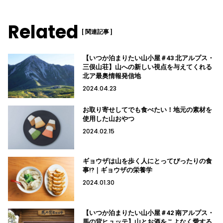
Related
[ 関連記事 ]
【いつか泊まりたい山小屋＃43 北アルプス・
三俣山荘】山への新しい視点を与えてくれる
北ア最奥情報発信地
2024.04.23
お取り寄せしてでも食べたい！地元の素材を
使用した山おやつ
2024.02.15
ギョウザは山を歩く人にとってぴったりの食
事⁉｜ギョウザの栄養学
2024.01.30
【いつか泊まりたい山小屋＃42 南アルプス・
馬の背ヒュッテ】山とお酒をこよなく愛する