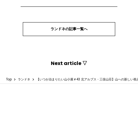
ランドネの記事一覧へ
Next article ▽
Top
ランドネ
【いつか泊まりたい山小屋＃43 北アルプス・三俣山荘】山への新しい視