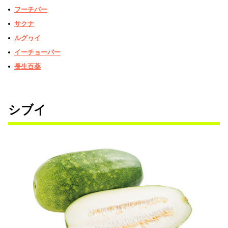
フーチバー
サクナ
ルグヮイ
イーチョーバー
長生百薬
シブイ