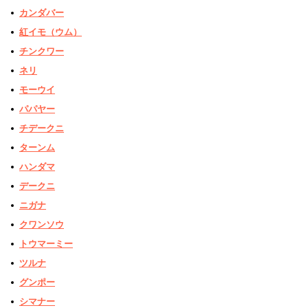
カンダバー
紅イモ（ウム）
チンクワー
ネリ
モーウイ
パパヤー
チデークニ
ターンム
ハンダマ
デークニ
ニガナ
クワンソウ
トウマーミー
ツルナ
グンポー
シマナー