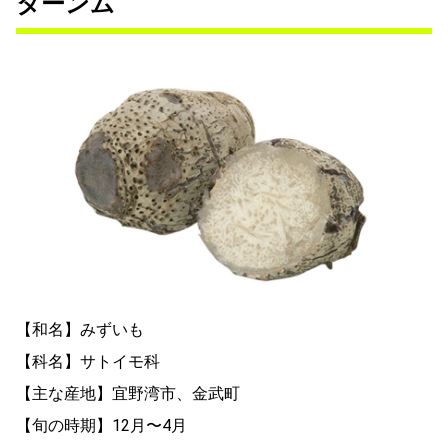
ターンム
【和名】みずいも
【科名】サトイモ科
【主な産地】宜野湾市、金武町
【旬の時期】12月〜4月