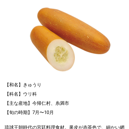
【和名】きゅうり
【科名】ウリ科
【主な産地】今帰仁村、糸満市
【旬の時期】7月〜10月
琉球王朝時代の宮廷料理食材。果皮が赤茶色で、細かい網