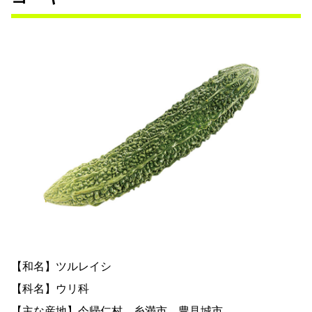
【和名】ツルレイシ
【科名】ウリ科
【主な産地】今帰仁村、糸満市、豊見城市