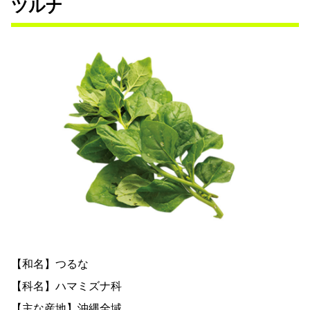
ツルナ
【和名】つるな
【科名】ハマミズナ科
【主な産地】沖縄全域