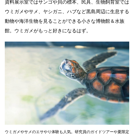
資料展示室ではサンゴや貝の標本、民具、生物飼育室では
ウミガメやサメ、ヤシガニ、ハブなど黒島周辺に生息する
動物や海洋生物を見ることができる小さな博物館＆水族
館。ウミガメがもっと好きになるはず。
ウミガメやサメのエサやり体験も人気。研究員のガイドツアーや夏限定