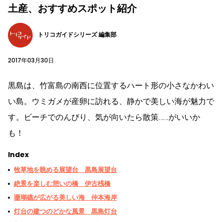
土産、おすすめスポット紹介
トリコガイドシリーズ 編集部
2017年03月30日
黒島は、竹富島の南西に位置するハート形の小さなかわい
い島。ウミガメが産卵に訪れる、静かで美しい海が魅力で
す。ビーチでのんびり、気が向いたら散策……がいいか
も！
Index
牧草地を眺める展望台 黒島展望台
絶景を楽しむ憩いの橋 伊古桟橋
珊瑚礁が広がる美しい海 仲本海岸
灯台の建つのどかな風景 黒島灯台