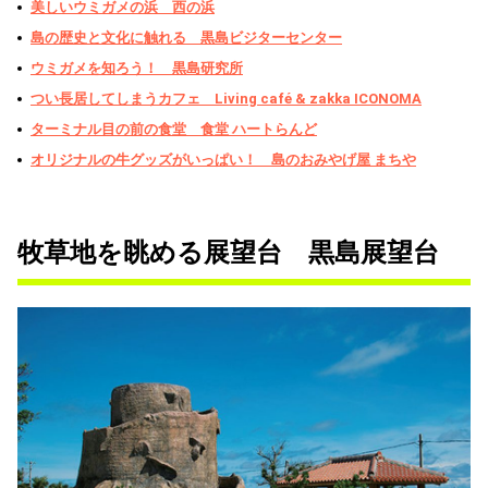
美しいウミガメの浜 西の浜
島の歴史と文化に触れる 黒島ビジターセンター
ウミガメを知ろう！ 黒島研究所
つい長居してしまうカフェ Living café & zakka ICONOMA
ターミナル目の前の食堂 食堂 ハートらんど
オリジナルの牛グッズがいっぱい！ 島のおみやげ屋 まちや
牧草地を眺める展望台 黒島展望台