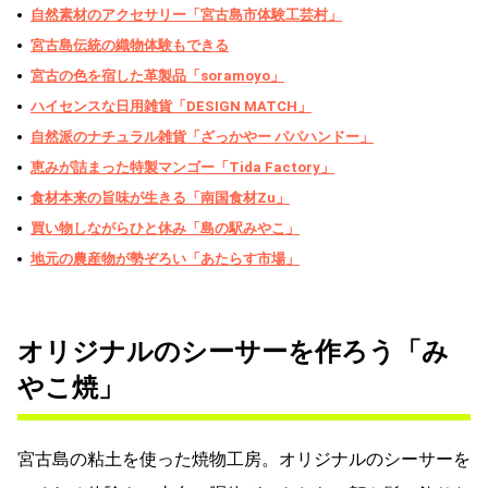
自然素材のアクセサリー「宮古島市体験工芸村」
宮古島伝統の織物体験もできる
宮古の色を宿した革製品「soramoyo」
ハイセンスな日用雑貨「DESIGN MATCH」
自然派のナチュラル雑貨「ざっかやー パパハンドー」
恵みが詰まった特製マンゴー「Tida Factory」
食材本来の旨味が生きる「南国食材Zu」
買い物しながらひと休み「島の駅みやこ」
地元の農産物が勢ぞろい「あたらす市場」
オリジナルのシーサーを作ろう「み
やこ焼」
宮古島の粘土を使った焼物工房。オリジナルのシーサーを