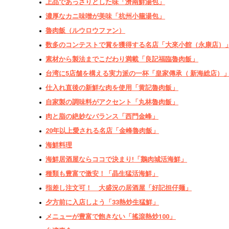
上品であっさりとした味「濟南鮮湯包」
濃厚なカニ味噌が美味「杭州小籠湯包」
魯肉飯（ルウロウファン）
数多のコンテストで賞を獲得する名店「大來小館（永康店）
素材から製法までこだわり満載「良記福臨魯肉飯」
台湾に5店舗を構える実力派の一杯「皇家傳承（ 新海総店）
仕入れ直後の新鮮な肉を使用「黄記魯肉飯」
自家製の調味料がアクセント「丸林魯肉飯」
肉と脂の絶妙なバランス「西門金峰」
20年以上愛される名店「金峰魯肉飯」
海鮮料理
海鮮居酒屋ならココで決まり!「鵝肉城活海鮮」
種類も豊富で激安！「晶生猛活海鮮」
指差し注文可！ 大盛況の居酒屋「好記担仔麺」
夕方前に入店しよう「33熱炒生猛鮮」
メニューが豊富で飽きない「搖滾熱炒100」