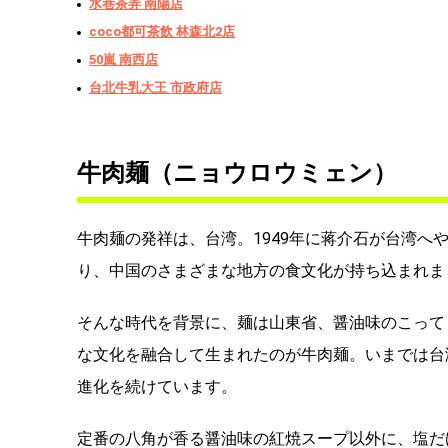
水巷茶弄 南陽店
coco都可茶飲 林森北2店
50嵐 南西店
台北牛乳大王 市政府店
牛肉麺（ニョウロウミェン）
牛肉麺の発祥は、台湾。1949年に蒋介石が台湾
り、中国のさまざまな地方の食文化が持ち込まれま
そんな時代を背景に、麺は山東省、醤油味のこって
な文化を融合して生まれたのが牛肉麺。いまでは台
進化を続けています。
定番の八角が香る醤油味の紅焼スープ以外に、塩だ