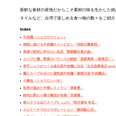
新鮮な食材の産地だからこそ素材の味を生かした絶
タイルなど、台湾で楽しめる食べ物の数々をご紹介
Index
牛肉麺（ニョウロウミェン）
挑戦し続ける牛肉麺チャンピオン「洪師父麺食桟」
高雄で絶対に外せない名店「劉家酸白菜火鍋」
スープと麺、野菜のバランスが絶妙「皇家傳承（ 新海店）」
若手シェフがつくる進化系牛肉麺に注目「台北晶華酒店 azie
麺とスープを分けた個性派牛肉麺「麻辣天堂 牛肉麺店」
小籠包（シャウロンパオ）
世界が認めた中華レストラン「鼎泰豊」
緑色の変わり種小籠包が名物「京鼎樓」
落ちそうなほどスープたっぷり「明月湯包 本店」
エビとヘチマのコラボレーション「蘇杭點心店」