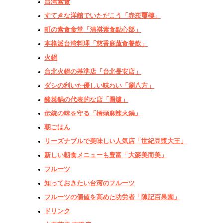
台湾素食
すてきな洋館でいただこう「赤崁璽樓」
町の素食食堂「清祺素食點心部」
本格派台湾料理「慈香庭蔬食餐飲」
火鍋
台北火鍋の基準店「台北長安店」
ダシの利いた優しい味わい「涮八方」
酸菜鍋の代表的な店「圍爐」
伝統の味を守る「橋頭麻辣火鍋」
朝ごはん
リーズナブルで美味しい人気店「世紀豆漿大王」
新しい朝食メニューも豊富「大麥美而美」
フルーツ
知っておきたい台湾のフルーツ
フルーツの価値を高めた功労者「陳記百果園」
ドリンク